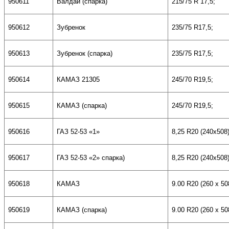
9506
11
Валдай (спарка)
215/75
R
17,5;
950612
Зубренок
235/75
R1
7,5
;
9506
1
3
Зубренок (спарка)
235/75
R1
7,5
;
9506
1
4
КАМАЗ 21305
245/70
R19,5;
950615
КАМАЗ (спарка)
245/70
R19,5;
950616
ГАЗ 52-53 «1»
8,25 R20 (240
х508
950617
ГАЗ 52-53 «2» спарка)
8,25 R20 (240
х508
950618
КАМАЗ
9.00
R20
(260 х
50
950619
КАМАЗ (спарка)
9.00
R20
(260 х
50