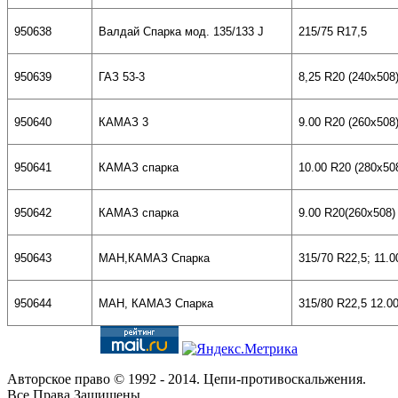
950638
Валдай Спарка мод. 135/133
J
215/75 R17
,
5
950
6
39
ГАЗ 53
-3
8
,
25 R20 (240x508
950
6
40
КАМАЗ 3
9.00 R20 (260x508
950641
КАМАЗ спарка
10.00
R20
(280х50
950642
КАМАЗ спарка
9.00
R
20
(260х508)
950643
МАН,
КАМАЗ Спарка
315/70
R22,5
; 11.
950644
МАН, КАМАЗ Спарка
315/80
R22,5 12.0
Авторское право © 1992 - 2014. Цепи-противоскальжения.
Все Права Защищены.