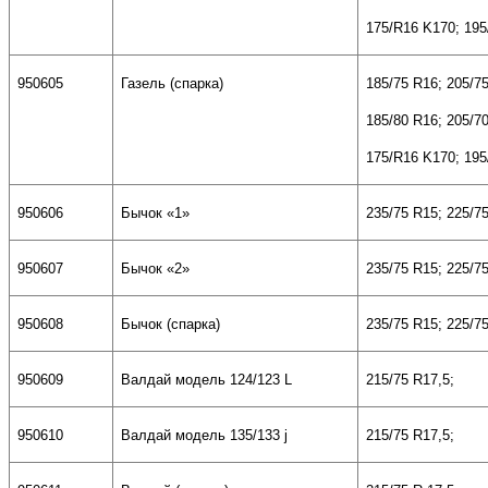
175/R16 K170; 195
95060
5
Газель (спарка)
185/75 R16; 205/7
185/80 R16; 205/7
175/R16 K170; 195
95060
6
Бычок «1»
235/75
R15; 225/7
950607
Бычок «2»
235/75
R15; 225/7
950608
Бычок (спарка)
235/75
R15; 225/7
950609
Валдай модель 124/123
L
215/75
R17,5;
950610
Валдай модель 135/133
j
215/75
R17,5;