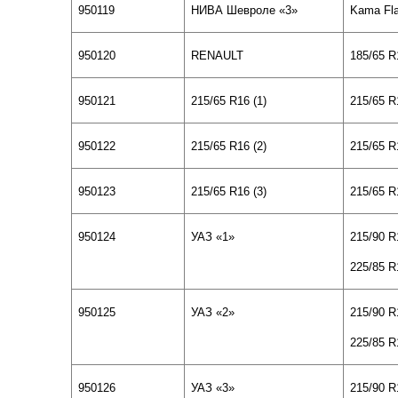
950119
НИВА Шевроле «
3
»
Kama Fl
950120
RENAULT
185/65 R
950121
215/65 R16 (1)
215/65 R
950122
215/65 R16 (2)
215/65 R
950123
215/65 R16 (3)
215/65 R
950124
УАЗ «1»
215/90
R
225/85 R
950125
УАЗ «
2
»
215/90
R
225/85 R
950126
УАЗ «
3
»
215/90
R