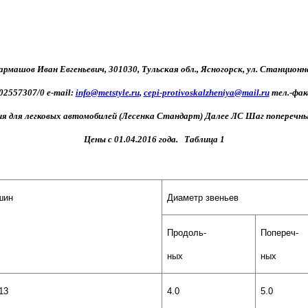
рмашов Иван Евгеньевич, 301030, Тульская обл., Ясногорск, ул. Станционн
557307/0 е-mail:
info@metstyle.ru
,
cepi-protivoskalzheniya@mail.ru
тел.-факс
 для легковых автомобилей (Лесенка Стандарт) Далее ЛС Шаг поперечных 
Цены с 01.04.2016 года. Таблица 1
шин
Диаметр звеньев
Продоль-
Попереч-
ных
ных
13
4.0
5.0