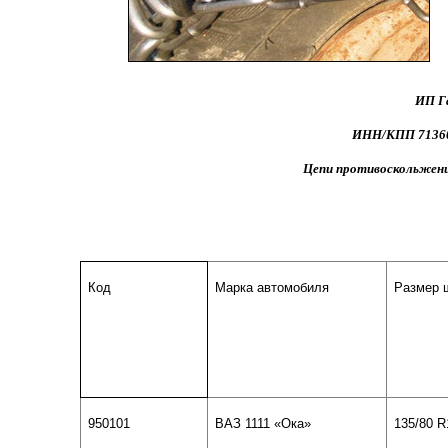
ИП Га
ИНН/КПП 713602
Цепи противоскольжения
Код
Марка автомобиля
Размер 
950101
ВАЗ 1111 «Ока»
135/80
R